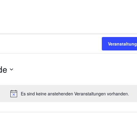
en
Veranstaltun
de
Es sind keine anstehenden Veranstaltungen vorhanden.
H
i
n
w
e
i
s