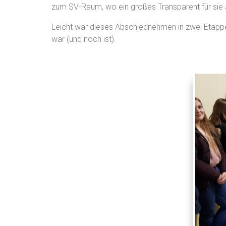
zum SV-Raum, wo ein großes Transparent für sie a
Leicht war dieses Abschiednehmen in zwei Etappen 
war (und noch ist).