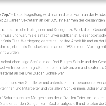
 Tag.“
– Diese Begrüßung wird man in dieser Form an der Felsbe
it 23 Jahren Sekretärin an der DBS, im Rahmen der diesjährigen
alrats zahlreiche Kolleginnen und Kollegen zu Wort, die in Gedic
en muss und warum sie einfach unverzichtbar ist. Dieser poetisc
 Karin Elias‘ Werdegang darstellte und ihre Arbeit für und an der
hmidt, ebenfalls Schulsekretärin an der DBS, die den Vortrag mi
annt wurden.
, selbst ehemalige Schülerin der Drei-Burgen-Schule und der Gesch
sfachwirtin bei einem großen Lebensmittelkonzern und später als
retariat an der Drei-Burgen-Schule war.
leiterin und vier Schulleiter und unterstützte mit besonderer Ver
iterinnen und Mitarbeiter und vor allem Schülerinnen, Schüler und 
“ Schule auch am Morgen nach der offiziellen Feier. Am letzten Ar
 Schüler auf den Gängen zum Spalier aufgestellt und leiteten die 