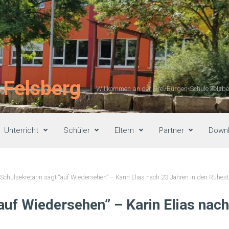
 Felsberg
Willkommen an der Drei-Burgen-Schule Felsber
Unterricht
Schüler
Eltern
Partner
Down
 Schulsekretärin sagt “auf Wiedersehen” – Karin Elias nach 23 Jahren in den Ruhe
auf Wiedersehen” – Karin Elias nach