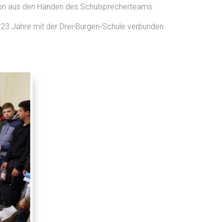
schön aus den Händen des Schulsprecherteams.
ie 23 Jahre mit der Drei-Burgen-Schule verbunden