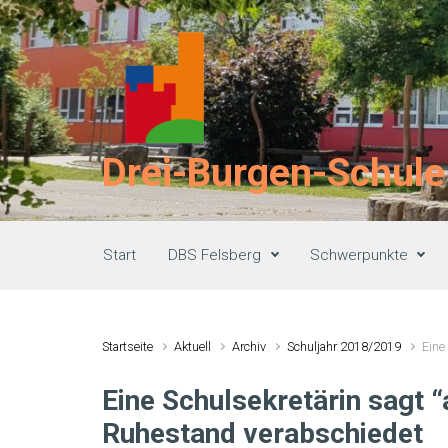
Zum Hauptinhalt springen
Drei-Burgen-Schule
Start
DBS Felsberg
Schwerpunkte
Startseite
Aktuell
Archiv
Schuljahr 2018/2019
Eine
Eine Schulsekretärin sagt “
Ruhestand verabschiedet