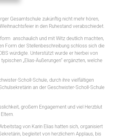
rger Gesamtschule zukünftig nicht mehr hören,
 Weihnachtsfeier in den Ruhestand verabschiedet.
htform anschaulich und mit Witz deutlich machten,
hen Form der Stellenbeschreibung schloss sich die
 DBS würdigte. Unterstützt wurde er hierbei von
t typischen „Elias-Äußerungen“ ergänzten, welche
wister-Scholl-Schule, durch ihre vielfältigen
 Schulsekretärin an der Geschwister-Scholl-Schule
lässlichkeit, großem Engagement und viel Herzblut
Eltern.
beitstag von Karin Elias hatten sich, organisiert
Sekretärin, begleitet von herzlichem Applaus, bis