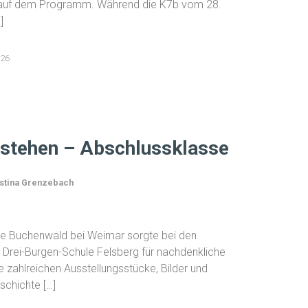
 auf dem Programm. Während die K7b vom 28.
]
026
rstehen – Abschlussklasse
stina Grenzebach
te Buchenwald bei Weimar sorgte bei den
 Drei-Burgen-Schule Felsberg für nachdenkliche
ahlreichen Ausstellungsstücke, Bilder und
schichte […]