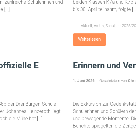
ni zahlreiche Schülerinnen und
beiden Klassen K7a und K7b
e […]
bis 30. April teilnahm, folgte […
Aktuell
,
Archiv
,
Schuljahr 2025/2
Weiterlesen
ffizielle E
Erinnern und Ve
1. Juni 2026
Geschrieben von
Chri
G8b der Drei-Burgen-Schule
Die Exkursion zur Gedenkstät
ter Johannes Heinzeroth liegt
Schülerinnen und Schülern der
Doch die Mühe hat […]
und bewegende Momente. Die z
Berichte spiegelten die Zeitge