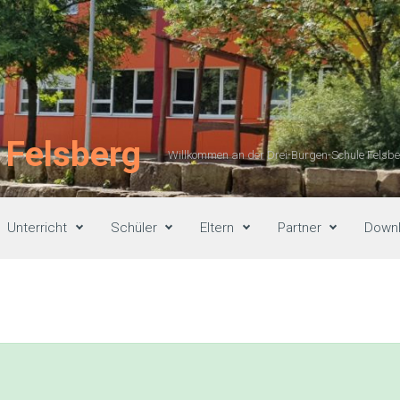
 Felsberg
Willkommen an der Drei-Burgen-Schule Felsber
Unterricht
Schüler
Eltern
Partner
Down