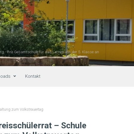
g - Ihre Gesamtschule für das Lernen von der 5. Klasse an
loads
Kontakt
altung zum Volkstrauertag
eisschülerrat – Schule