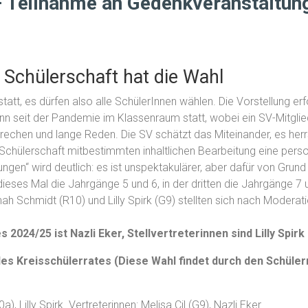
 Teilnahme an Gedenkveranstaltun
 Schülerschaft hat die Wahl
 statt, es dürfen also alle SchülerInnen wählen. Die Vorstellung e
ann seit der Pandemie im Klassenraum statt, wobei ein SV-Mitglie
rechen und lange Reden. Die SV schätzt das Miteinander, es herr
hülerschaft mitbestimmten inhaltlichen Bearbeitung eine persone
n“ wird deutlich: es ist unspektakulärer, aber dafür von Grund a
ieses Mal die Jahrgänge 5 und 6, in der dritten die Jahrgänge 7 
nnah Schmidt (R10) und Lilly Spirk (G9) stellten sich nach Moder
 2024/25 ist Nazli Eker, Stellvertreterinnen sind Lilly Spir
es Kreisschülerrates (Diese Wahl findet durch den Schülerra
), Lilly Spirk. Vertreterinnen: Melisa Cil (G9), Nazli Eker.