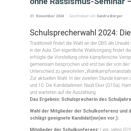
ohne Rassismus-Seminar –
21. November 2024
Geschrieben von
Sandra Bürger
Schulsprecherwahl 2024: Die
Traditionell findet die Wahl an der DBS als Urwahl
in der Aula. Der eigentliche Wahlvorgang findet d
erfolgte die Vorstellung ohne kämpferische Versp
gemeinsam besprochen und erst bei der von der Sc
Unterschied zu gewohnten „Wahlkampfveranstaltunge
Zur aktuellen Wahl: In der zweiten Stunde kamen d
und 10. Die Kandidatinnen: Nazli Eker (G10a), Ha
und warteten auf die Auszählung.
Das Ergebnis: Schulsprecherin des Schuljahres
Wahl der Mitglieder der Schulkonferenz und d
schlägt geeignete Kandidat(inn)en vor.):
Mitglieder der Schulkonferenz:
Leni Jahns (G10a