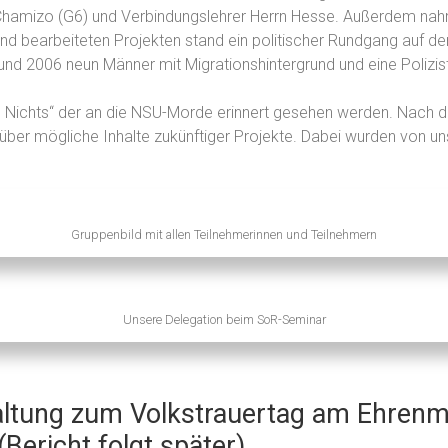
hamizo (G6) und Verbindungslehrer Herrn Hesse. Außerdem nahm S
nd bearbeiteten Projekten stand ein politischer Rundgang auf de
d 2006 neun Männer mit Migrationshintergrund und eine Polizist
ichts“ der an die NSU-Morde erinnert gesehen werden. Nach de
 über mögliche Inhalte zukünftiger Projekte. Dabei wurden von 
Gruppenbild mit allen Teilnehmerinnen und Teilnehmern
Unsere Delegation beim SoR-Seminar
altung zum Volkstrauertag am Ehrenm
(Bericht folgt später)