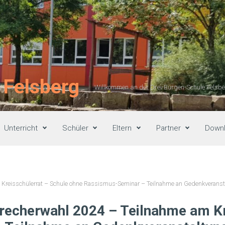
 Felsberg
Willkommen an der Drei-Burgen-Schule Felsber
Unterricht
Schüler
Eltern
Partner
Down
m Kreisschülerrat – Schule ohne Rassismus-Seminar – Teilnahme an Gedenkveranst
precherwahl 2024 – Teilnahme am Kr