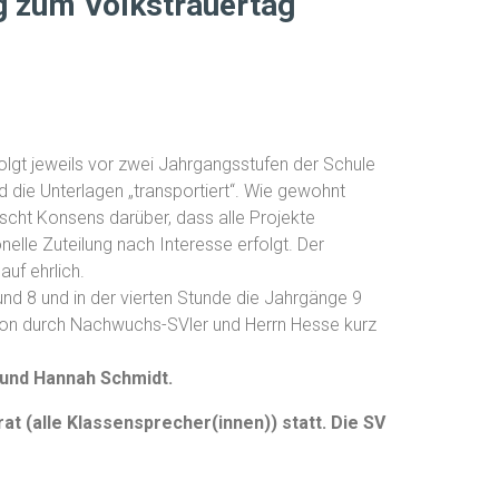
g zum Volkstrauertag
rfolgt jeweils vor zwei Jahrgangsstufen der Schule
d die Unterlagen „transportiert“. Wie gewohnt
scht Konsens darüber, dass alle Projekte
lle Zuteilung nach Interesse erfolgt. Der
uf ehrlich.
und 8 und in der vierten Stunde die Jahrgänge 9
ation durch Nachwuchs-SVler und Herrn Hesse kurz
k und Hannah Schmidt.
t (alle Klassensprecher(innen)) statt. Die SV