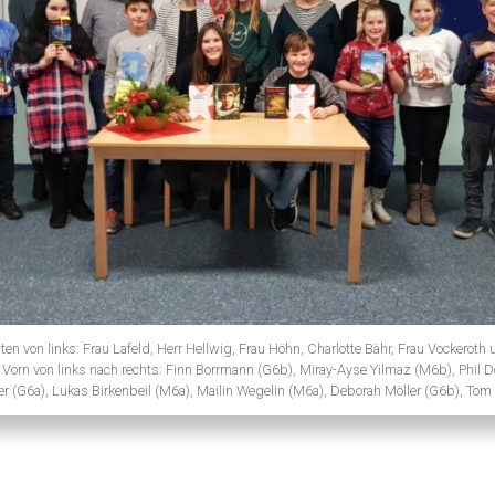
ten von links: Frau Lafeld, Herr Hellwig, Frau Höhn, Charlotte Bähr, Frau Vockeroth
 Vorn von links nach rechts: Finn Borrmann (G6b), Miray-Ayse Yilmaz (M6b), Phil D
er (G6a), Lukas Birkenbeil (M6a), Mailin Wegelin (M6a), Deborah Möller (G6b), Tom