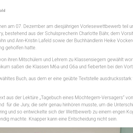
old
men am 07. Dezember am diesjährigen Vorlesewettbewerb teil und
y, bestehend aus der Schulsprecherin Charlotte Bähr, dem Vorsit
öhn und Ann-Kristin Lafeld sowie der Buchhändlerin Heike Vocke
ng geholfen hatte.
n ihren Mitschülern und Lehrern zu Klassensiegern gewählt wor
blikum saßen die Klassen M6a und G6a und fieberten bei den Vort
wähltes Buch, aus dem er eine geübte Textstelle ausdrucksstark v
xt aus der Lektüre „Tagebuch eines Möchtegern-Versagers“ von Lu
und für die Jury, die sehr genau hinhören musste, um die Unters
ering und so entwickelte sich der Wettbewerb zu einem engen Ko
endig machte. Knapper kann eine Entscheidung nicht sein.