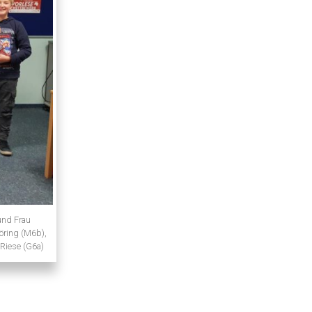
 und Frau
öring (M6b),
 Riese (G6a)