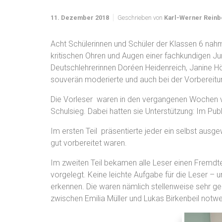
11. Dezember 2018
Geschrieben von
Karl-Werner Reinb
Acht Schülerinnen und Schüler der Klassen 6 nah
kritischen Ohren und Augen einer fachkundigen Jur
Deutschlehrerinnen Doréen Heidenreich, Janine H
souverän moderierte und auch bei der Vorbereitu
Die Vorleser waren in den vergangenen Wochen vo
Schulsieg. Dabei hatten sie Unterstützung: Im Pu
Im ersten Teil präsentierte jeder ein selbst ausge
gut vorbereitet waren.
Im zweiten Teil bekamen alle Leser einen Fremdte
vorgelegt. Keine leichte Aufgabe für die Leser – 
erkennen. Die waren nämlich stellenweise sehr g
zwischen Emilia Müller und Lukas Birkenbeil notw