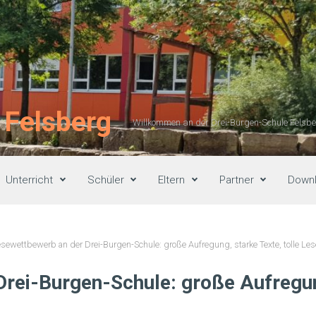
 Felsberg
Willkommen an der Drei-Burgen-Schule Felsber
Unterricht
Schüler
Eltern
Partner
Down
esewettbewerb an der Drei-Burgen-Schule: große Aufregung, starke Texte, tolle Les
rei-Burgen-Schule: große Aufregung