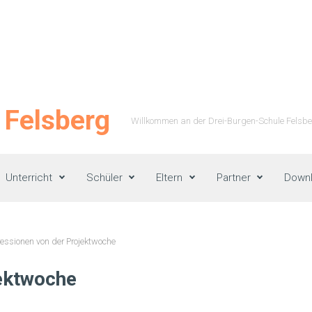
 Felsberg
Willkommen an der Drei-Burgen-Schule Felsber
Unterricht
Schüler
Eltern
Partner
Down
essionen von der Projektwoche
ektwoche