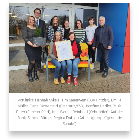
Von links: Hannah Sykala, Tim Sauerwein (SSA Fritzlar), Emilia
Müller, Greta Oesterheld (Erasmus/SV), Josefine Hadler, Paula
Ritter (Fitness-Pfad), Karl-Werner Reinbold (Schulleiter). Auf der
Bank: Sandra Bürger, Regina Dubiel (Arbeitsgruppe “gesunde
Schule”)