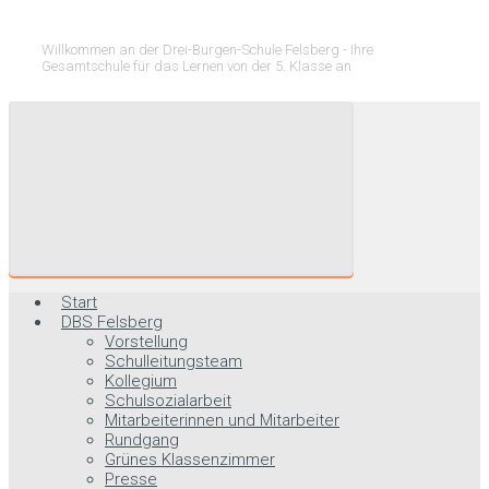
Willkommen an der Drei-Burgen-Schule Felsberg - Ihre
Gesamtschule für das Lernen von der 5. Klasse an
Start
DBS Felsberg
Vorstellung
Schulleitungsteam
Kollegium
Schulsozialarbeit
Mitarbeiterinnen und Mitarbeiter
Rundgang
Grünes Klassenzimmer
Presse