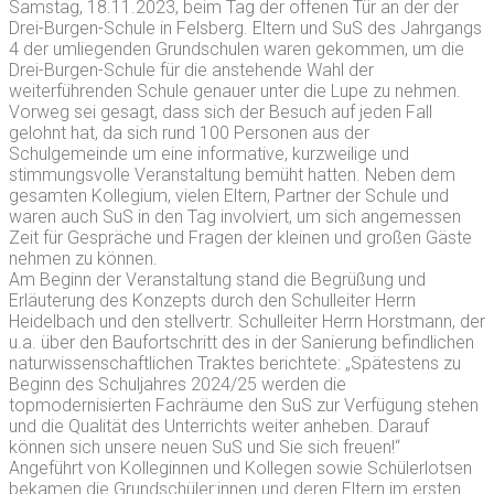
Samstag, 18.11.2023, beim Tag der offenen Tür an der der
Drei-Burgen-Schule in Felsberg. Eltern und SuS des Jahrgangs
4 der umliegenden Grundschulen waren gekommen, um die
Drei-Burgen-Schule für die anstehende Wahl der
weiterführenden Schule genauer unter die Lupe zu nehmen.
Vorweg sei gesagt, dass sich der Besuch auf jeden Fall
gelohnt hat, da sich rund 100 Personen aus der
Schulgemeinde um eine informative, kurzweilige und
stimmungsvolle Veranstaltung bemüht hatten. Neben dem
gesamten Kollegium, vielen Eltern, Partner der Schule und
waren auch SuS in den Tag involviert, um sich angemessen
Zeit für Gespräche und Fragen der kleinen und großen Gäste
nehmen zu können.
Am Beginn der Veranstaltung stand die Begrüßung und
Erläuterung des Konzepts durch den Schulleiter Herrn
Heidelbach und den stellvertr. Schulleiter Herrn Horstmann, der
u.a. über den Baufortschritt des in der Sanierung befindlichen
naturwissenschaftlichen Traktes berichtete: „Spätestens zu
Beginn des Schuljahres 2024/25 werden die
topmodernisierten Fachräume den SuS zur Verfügung stehen
und die Qualität des Unterrichts weiter anheben. Darauf
können sich unsere neuen SuS und Sie sich freuen!“
Angeführt von Kolleginnen und Kollegen sowie Schülerlotsen
bekamen die Grundschüler:innen und deren Eltern im ersten