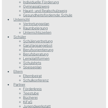
Individuelle Förderung
Gymnasialzweig
Haupt- und Realschulzweig
Gesundheitsfördernde Schule
Unterricht
Vertretungsplan
Raumbelegung
Unterrichtszeiten
Schüler
Schülervertretung
Ganztagsangebot
Berufsorientierung
Berufsberatung
Lernplattformen
Schulshirts
Speiseplan
Eltern
Elternbeirat
Schulkonferenz
Partner
Förderkreis
Teestube
Bücherei
KiFaS
Jugendwerkstatt